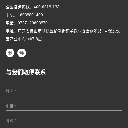
全国咨询热线：
400-8318-133
手机：
18038801409
电话：
0757- 29808870
地址：广东省佛山市顺德区伦教街道羊额村委会翡翠路1号保发珠
宝产业中心1幢7-8层
与我们取得联系