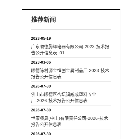
推荐新闻
2023-05-19
广东顺德腾辉电器有限公司-2023-技术报
告公开信息表_01
2023-03-06
顺德陈村源金恒创金属制品厂-2023-技术
报告公开信息表
2026-07-30
佛山市顺德区杏坛镇威成塑料五金
厂-2026-技术报告公开信息表
2026-07-30
世康餐具(中山)有限责任公司-2026-技术
报告公开信息表
2026-07-30