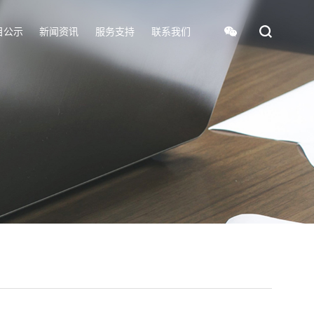
目公示
新闻资讯
服务支持
联系我们