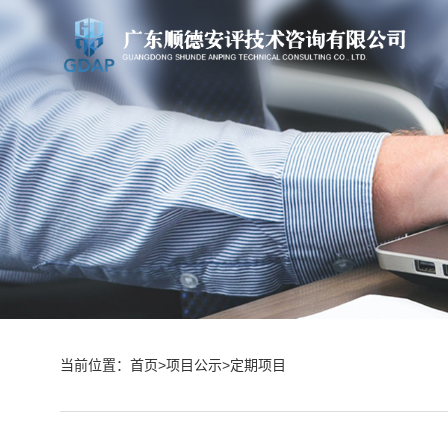
当前位置：
首页
>
项目公示
>
定期项目