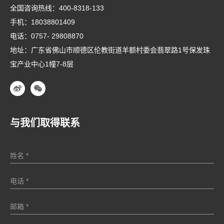
全国咨询热线：
400-8318-133
手机：
18038801409
电话：
0757- 29808870
地址：广东省佛山市顺德区伦教街道羊额村委会翡翠路1号保发珠
宝产业中心1幢7-8层
与我们取得联系