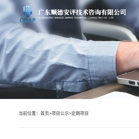
当前位置：
首页
>
项目公示
>
定期项目