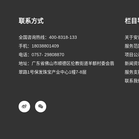
联系方式
栏目
全国咨询热线：
400-8318-133
关于安
手机：
18038801409
服务范
电话：
0757- 29808870
项目公
地址：广东省佛山市顺德区伦教街道羊额村委会翡
新闻资
翠路1号保发珠宝产业中心1幢7-8层
服务支
联系我