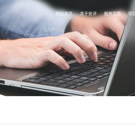
网站首页
关于安评
服务范围
项