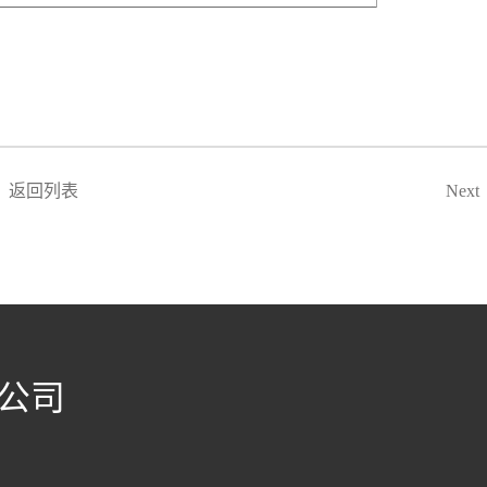
Next
返回列表
公司