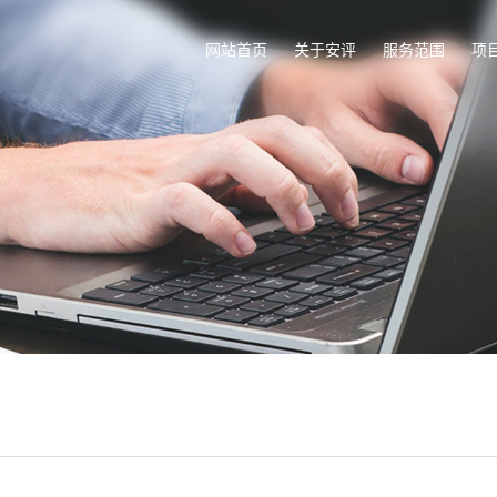
网站首页
关于安评
服务范围
项