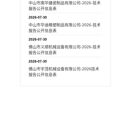
中山市南华搪瓷制品有限公司-2026-技术
报告公开信息表
2026-07-30
中山市华迪橡塑制品有限公司-2026-技术
报告公开信息表
2026-07-30
佛山市义顺机械设备有限公司-2026-技术
报告公开信息表
2026-07-30
佛山市宇茂机械设备有限公司-2026技术
报告公开信息表