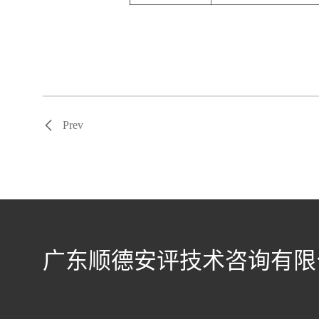
Prev
广东顺德安评技术咨询有限