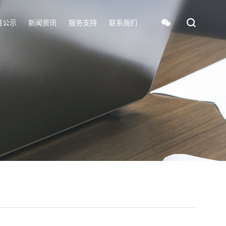
目公示
新闻资讯
服务支持
联系我们