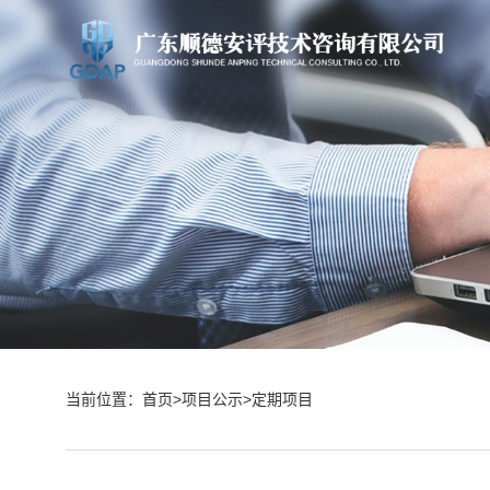
当前位置：
首页
>
项目公示
>
定期项目