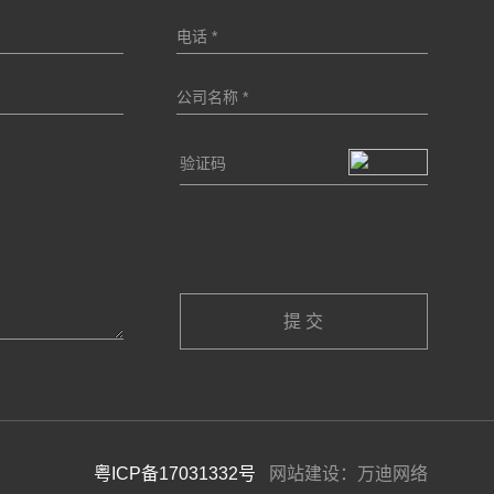
粤ICP备17031332号
网站建设：万迪网络