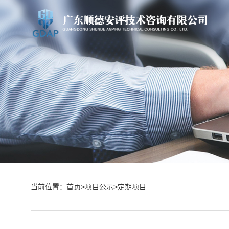
当前位置：
首页
>
项目公示
>
定期项目