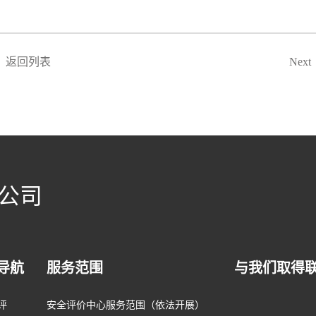
Next
返回列表
公司
导航
服务范围
与我们取得
评
安全评价中心服务范围（依法开展）