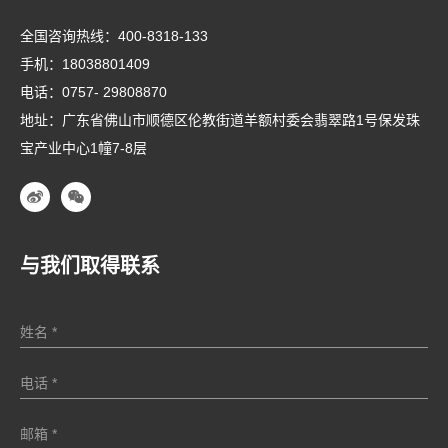
全国咨询热线：
400-8318-133
手机：
18038801409
电话：
0757- 29808870
地址：广东省佛山市顺德区伦教街道羊额村委会翡翠路1号保发珠
宝产业中心1幢7-8层
与我们取得联系