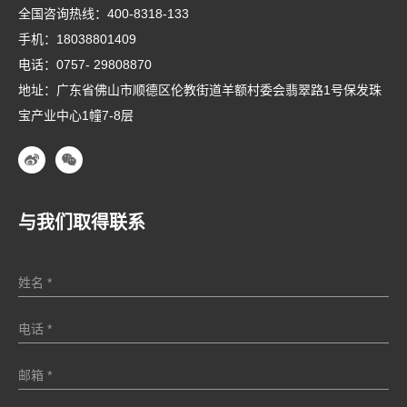
全国咨询热线：
400-8318-133
手机：
18038801409
电话：
0757- 29808870
地址：广东省佛山市顺德区伦教街道羊额村委会翡翠路1号保发珠
宝产业中心1幢7-8层
与我们取得联系