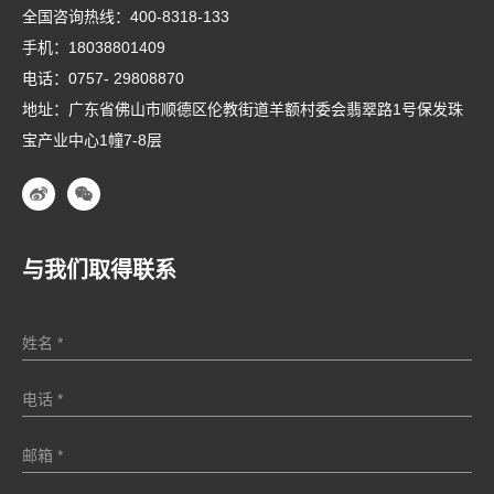
全国咨询热线：
400-8318-133
手机：
18038801409
电话：
0757- 29808870
地址：广东省佛山市顺德区伦教街道羊额村委会翡翠路1号保发珠
宝产业中心1幢7-8层
与我们取得联系