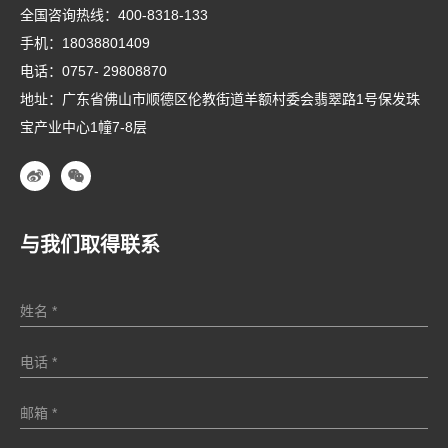
全国咨询热线：
400-8318-133
手机：
18038801409
电话：
0757- 29808870
地址：广东省佛山市顺德区伦教街道羊额村委会翡翠路1号保发珠
宝产业中心1幢7-8层
与我们取得联系