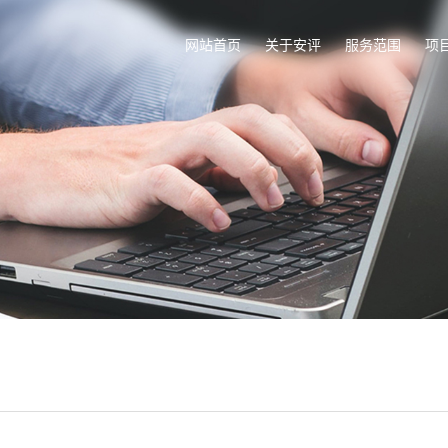
网站首页
关于安评
服务范围
项