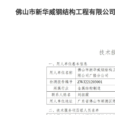
佛山市新华威钢结构工程有限公司广