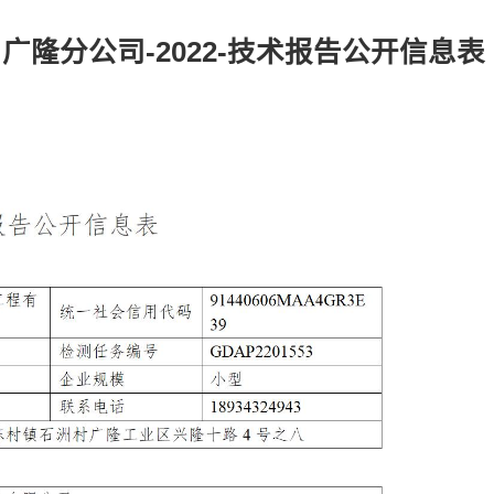
隆分公司-2022-技术报告公开信息表