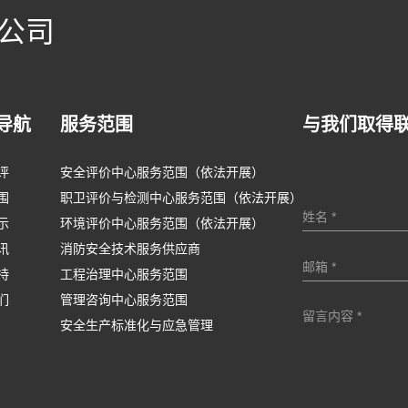
公司
导航
服务范围
与我们取得
评
安全评价中心服务范围（依法开展）
围
职卫评价与检测中心服务范围（依法开展）
示
环境评价中心服务范围（依法开展）
讯
消防安全技术服务供应商
持
工程治理中心服务范围
们
管理咨询中心服务范围
安全生产标准化与应急管理