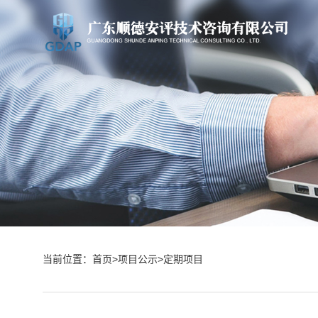
当前位置：
首页
>
项目公示
>
定期项目