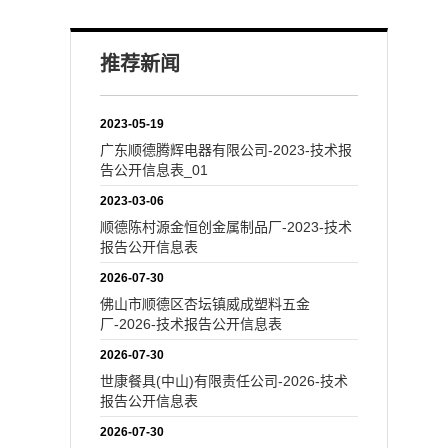
推荐新闻
2023-05-19
广东顺德腾辉电器有限公司-2023-技术报
告公开信息表_01
2023-03-06
顺德陈村源金恒创金属制品厂-2023-技术
报告公开信息表
2026-07-30
佛山市顺德区杏坛镇威成塑料五金
厂-2026-技术报告公开信息表
2026-07-30
世康餐具(中山)有限责任公司-2026-技术
报告公开信息表
2026-07-30