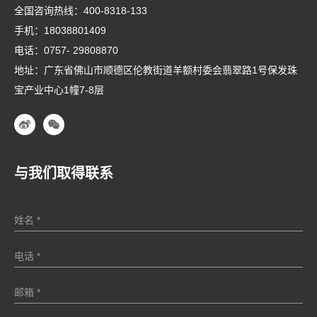
全国咨询热线：
400-8318-133
手机：
18038801409
电话：
0757- 29808870
地址：广东省佛山市顺德区伦教街道羊额村委会翡翠路1号保发珠
宝产业中心1幢7-8层
与我们取得联系