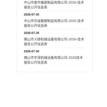
中山市南华搪瓷制品有限公司-2026-技术
报告公开信息表
2026-07-30
中山市华迪橡塑制品有限公司-2026-技术
报告公开信息表
2026-07-30
佛山市义顺机械设备有限公司-2026-技术
报告公开信息表
2026-07-30
佛山市宇茂机械设备有限公司-2026技术
报告公开信息表