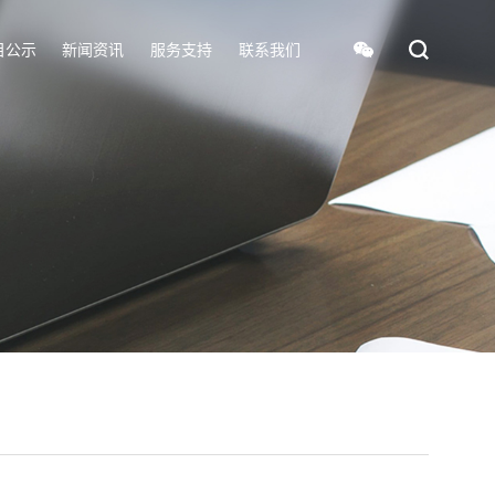
目公示
新闻资讯
服务支持
联系我们