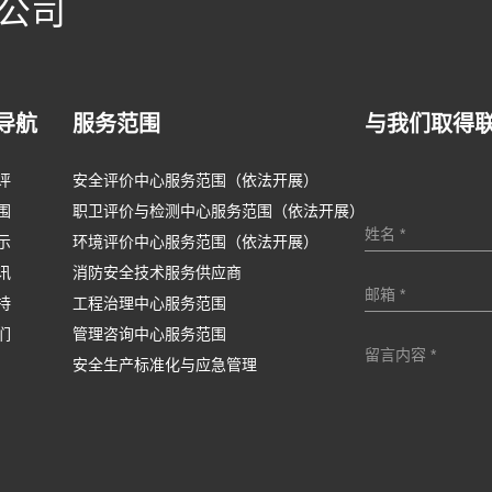
公司
导航
服务范围
与我们取得
评
安全评价中心服务范围（依法开展）
围
职卫评价与检测中心服务范围（依法开展）
示
环境评价中心服务范围（依法开展）
讯
消防安全技术服务供应商
持
工程治理中心服务范围
们
管理咨询中心服务范围
安全生产标准化与应急管理