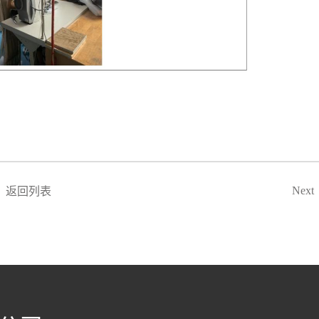
Next
返回列表