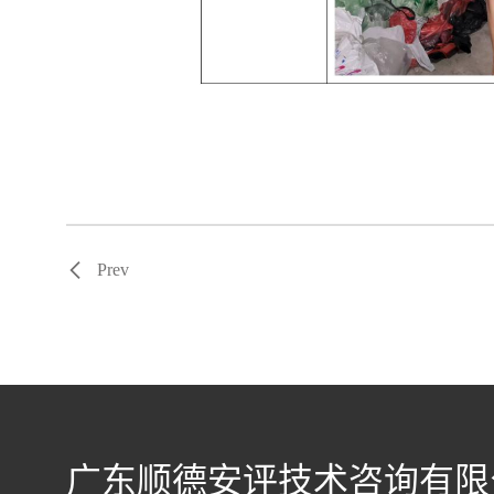
Prev
广东顺德安评技术咨询有限