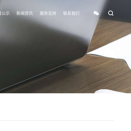
目公示
新闻资讯
服务支持
联系我们