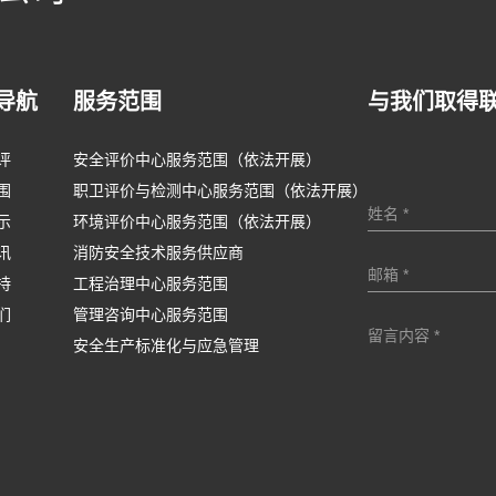
导航
服务范围
与我们取得
评
安全评价中心服务范围（依法开展）
围
职卫评价与检测中心服务范围（依法开展）
示
环境评价中心服务范围（依法开展）
讯
消防安全技术服务供应商
持
工程治理中心服务范围
们
管理咨询中心服务范围
安全生产标准化与应急管理