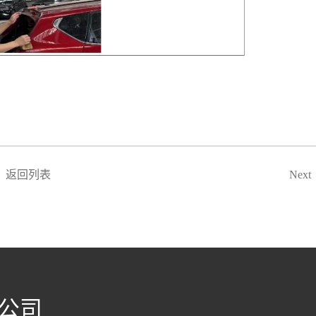
Next
返回列表
公司