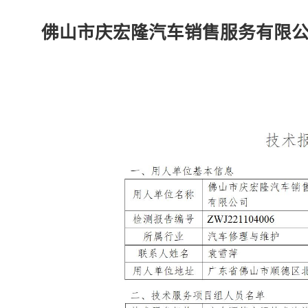
佛山市庆宏隆汽车销售服务有限公司