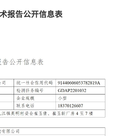
-技术报告公开信息表