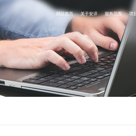
网站首页
关于安评
服务范围
项