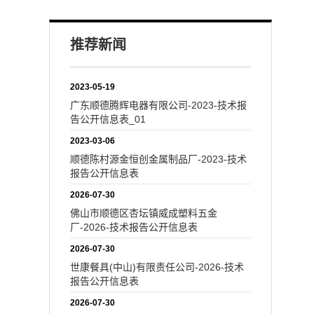
推荐新闻
2023-05-19
广东顺德腾辉电器有限公司-2023-技术报
告公开信息表_01
2023-03-06
顺德陈村源金恒创金属制品厂-2023-技术
报告公开信息表
2026-07-30
佛山市顺德区杏坛镇威成塑料五金
厂-2026-技术报告公开信息表
2026-07-30
世康餐具(中山)有限责任公司-2026-技术
报告公开信息表
2026-07-30