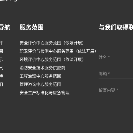
导航
服务范围
与我们取得
评
安全评价中心服务范围（依法开展）
围
职卫评价与检测中心服务范围（依法开展）
示
环境评价中心服务范围（依法开展）
讯
消防安全技术服务供应商
持
工程治理中心服务范围
们
管理咨询中心服务范围
安全生产标准化与应急管理