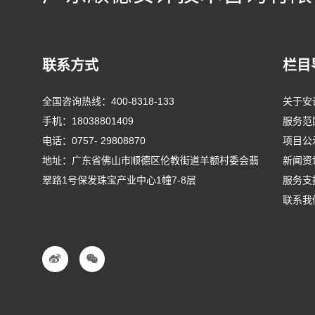
联系方式
栏目
全国咨询热线：
400-8318-133
关于安
手机：
18038801409
服务范
电话：
0757- 29808870
项目公
地址：广东省佛山市顺德区伦教街道羊额村委会翡
新闻资
翠路1号保发珠宝产业中心1幢7-8层
服务支
联系我