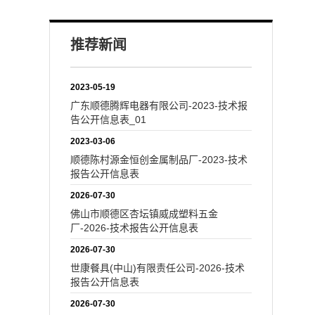
推荐新闻
2023-05-19
广东顺德腾辉电器有限公司-2023-技术报
告公开信息表_01
2023-03-06
顺德陈村源金恒创金属制品厂-2023-技术
报告公开信息表
2026-07-30
佛山市顺德区杏坛镇威成塑料五金
厂-2026-技术报告公开信息表
2026-07-30
世康餐具(中山)有限责任公司-2026-技术
报告公开信息表
2026-07-30