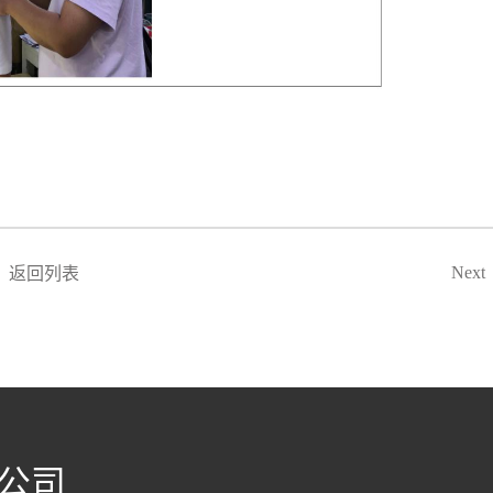
Next
返回列表
公司