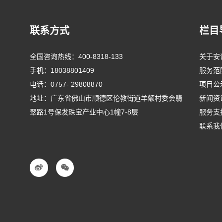
联系方式
栏目
全国咨询热线：
400-8318-133
关于安
手机：
18038801409
服务范
电话：
0757- 29808870
项目公
地址：广东省佛山市顺德区伦教街道羊额村委会翡
新闻资
翠路1号保发珠宝产业中心1幢7-8层
服务支
联系我