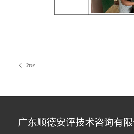
Prev
广东顺德安评技术咨询有限