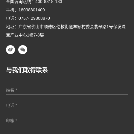
全国咨询热线：
400-8318-133
手机：
18038801409
电话：
0757- 29808870
地址：广东省佛山市顺德区伦教街道羊额村委会翡翠路1号保发珠
宝产业中心1幢7-8层
与我们取得联系