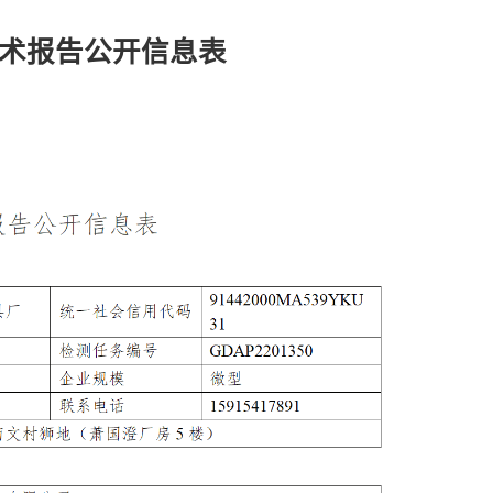
-技术报告公开信息表