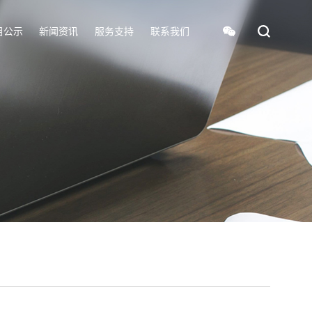
目公示
新闻资讯
服务支持
联系我们