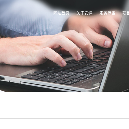
网站首页
关于安评
服务范围
项