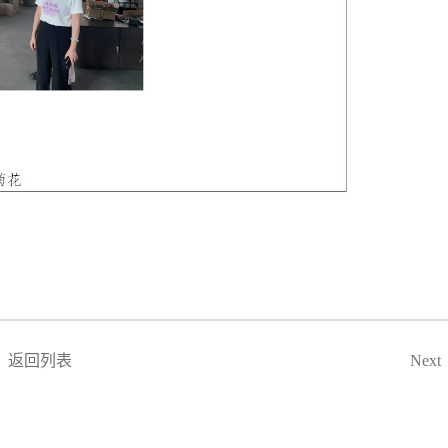
Next
返回列表