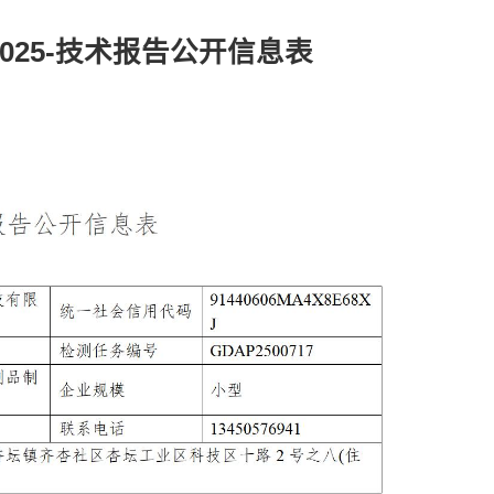
025-技术报告公开信息表