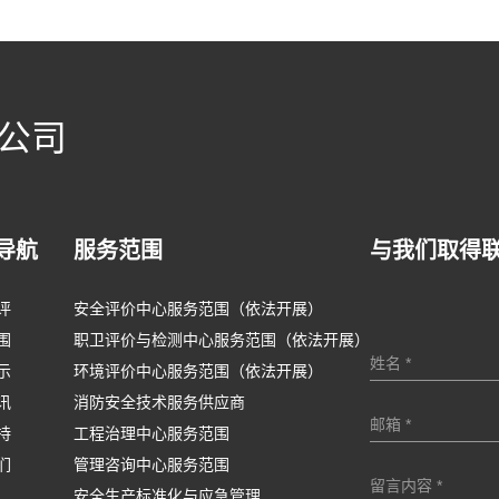
公司
导航
服务范围
与我们取得
评
安全评价中心服务范围（依法开展）
围
职卫评价与检测中心服务范围（依法开展）
示
环境评价中心服务范围（依法开展）
讯
消防安全技术服务供应商
持
工程治理中心服务范围
们
管理咨询中心服务范围
安全生产标准化与应急管理