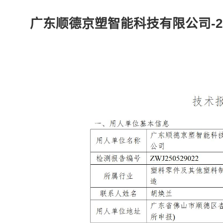
广东顺德京塑智能科技有限公司-2