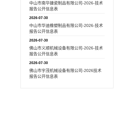
中山市南华搪瓷制品有限公司-2026-技术
报告公开信息表
2026-07-30
中山市华迪橡塑制品有限公司-2026-技术
报告公开信息表
2026-07-30
佛山市义顺机械设备有限公司-2026-技术
报告公开信息表
2026-07-30
佛山市宇茂机械设备有限公司-2026技术
报告公开信息表