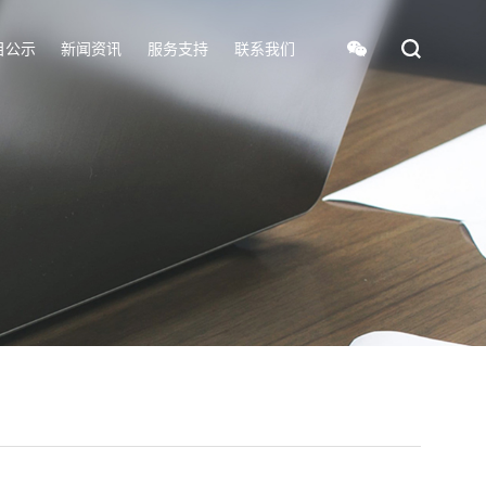
目公示
新闻资讯
服务支持
联系我们