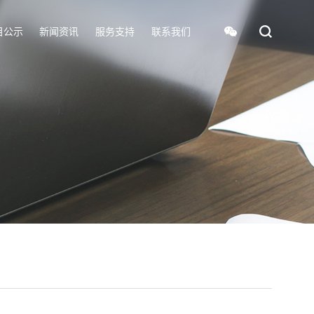
目公示
新闻资讯
服务支持
联系我们