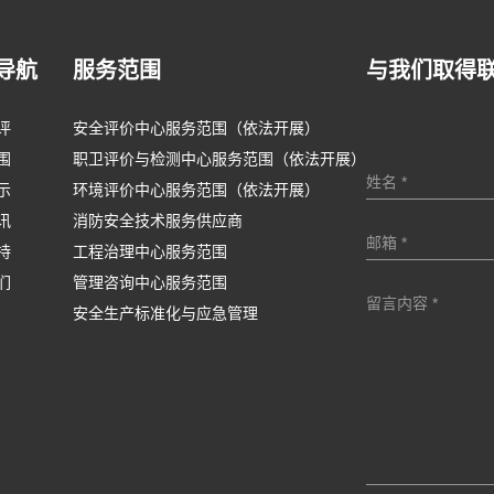
导航
服务范围
与我们取得
评
安全评价中心服务范围（依法开展）
围
职卫评价与检测中心服务范围（依法开展）
示
环境评价中心服务范围（依法开展）
讯
消防安全技术服务供应商
持
工程治理中心服务范围
们
管理咨询中心服务范围
安全生产标准化与应急管理