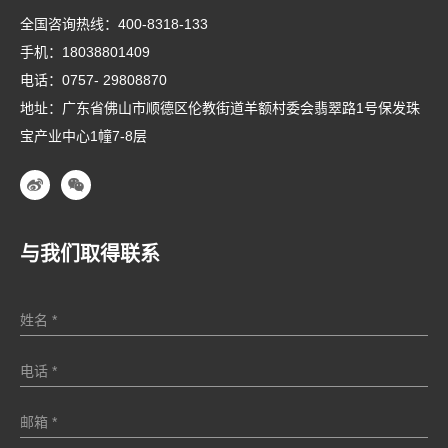
全国咨询热线：
400-8318-133
手机：
18038801409
电话：
0757- 29808870
地址：广东省佛山市顺德区伦教街道羊额村委会翡翠路1号保发珠
宝产业中心1幢7-8层
与我们取得联系