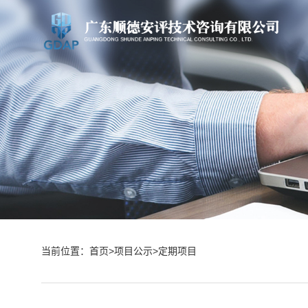
当前位置：
首页
>
项目公示
>
定期项目