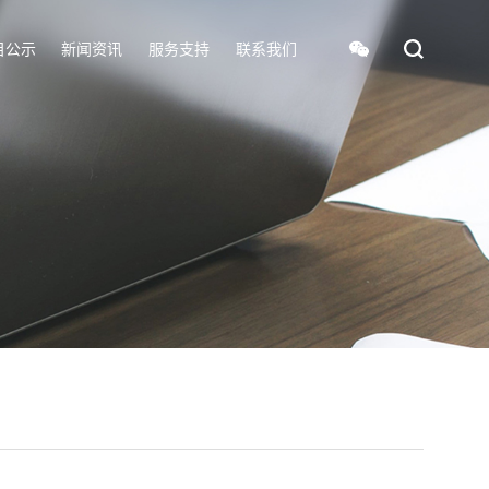
目公示
新闻资讯
服务支持
联系我们