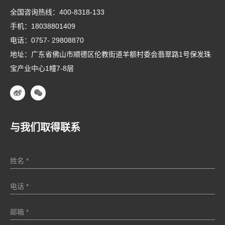
全国咨询热线：
400-8318-133
手机：
18038801409
电话：
0757- 29808870
地址：广东省佛山市顺德区伦教街道羊额村委会翡翠路1号保发珠
宝产业中心1幢7-8层
与我们取得联系