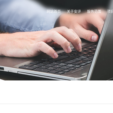
网站首页
关于安评
服务范围
项