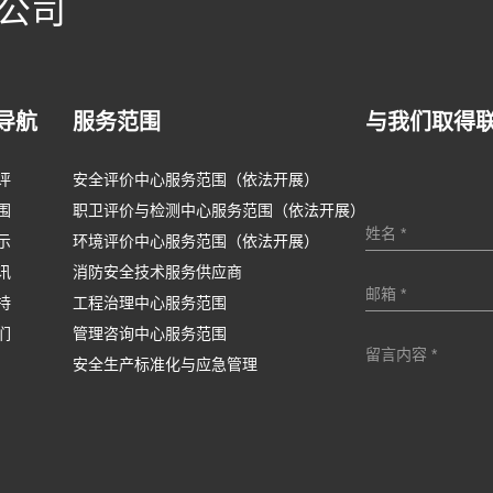
公司
导航
服务范围
与我们取得
评
安全评价中心服务范围（依法开展）
围
职卫评价与检测中心服务范围（依法开展）
示
环境评价中心服务范围（依法开展）
讯
消防安全技术服务供应商
持
工程治理中心服务范围
们
管理咨询中心服务范围
安全生产标准化与应急管理