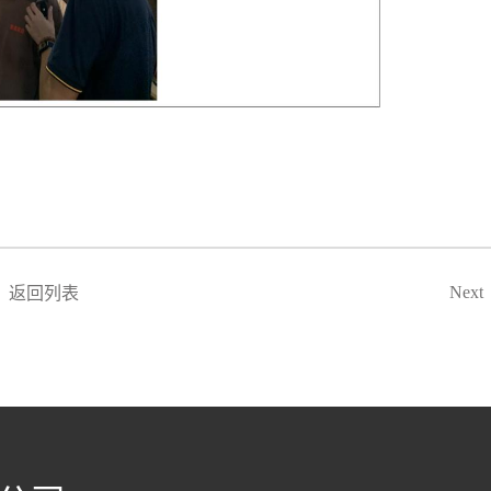
Next
返回列表