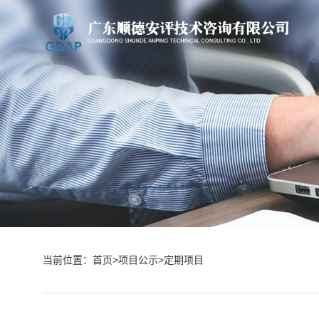
当前位置：
首页
>
项目公示
>
定期项目