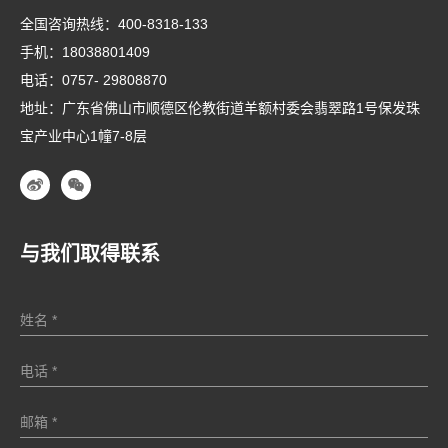
全国咨询热线：
400-8318-133
手机：
18038801409
电话：
0757- 29808870
地址：广东省佛山市顺德区伦教街道羊额村委会翡翠路1号保发珠
宝产业中心1幢7-8层
与我们取得联系