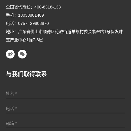
全国咨询热线：
400-8318-133
手机：
18038801409
电话：
0757- 29808870
地址：广东省佛山市顺德区伦教街道羊额村委会翡翠路1号保发珠
宝产业中心1幢7-8层
与我们取得联系