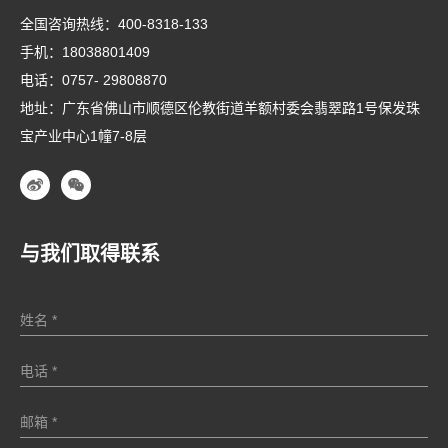
全国咨询热线：
400-8318-133
手机：
18038801409
电话：
0757- 29808870
地址：广东省佛山市顺德区伦教街道羊额村委会翡翠路1号保发珠
宝产业中心1幢7-8层
与我们取得联系