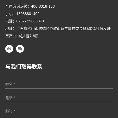
全国咨询热线：
400-8318-133
手机：
18038801409
电话：
0757- 29808870
地址：广东省佛山市顺德区伦教街道羊额村委会翡翠路1号保发珠
宝产业中心1幢7-8层
与我们取得联系