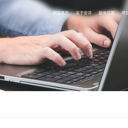
网站首页
关于安评
服务范围
项