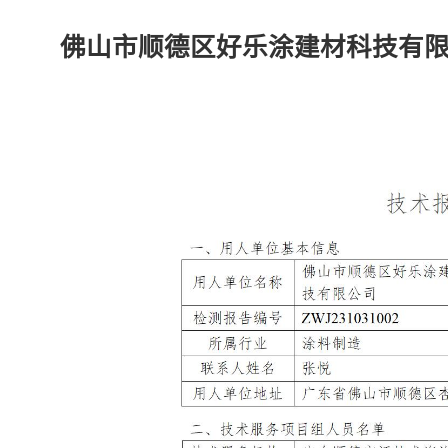
佛山市顺德区好乐涂建材科技有限公司