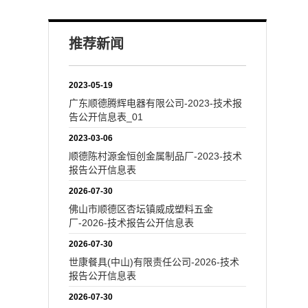
推荐新闻
2023-05-19
广东顺德腾辉电器有限公司-2023-技术报
告公开信息表_01
2023-03-06
顺德陈村源金恒创金属制品厂-2023-技术
报告公开信息表
2026-07-30
佛山市顺德区杏坛镇威成塑料五金
厂-2026-技术报告公开信息表
2026-07-30
世康餐具(中山)有限责任公司-2026-技术
报告公开信息表
2026-07-30