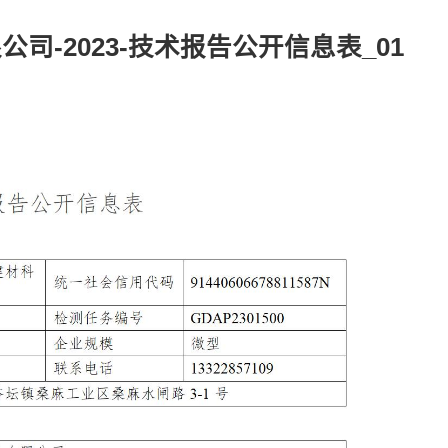
-2023-技术报告公开信息表_01