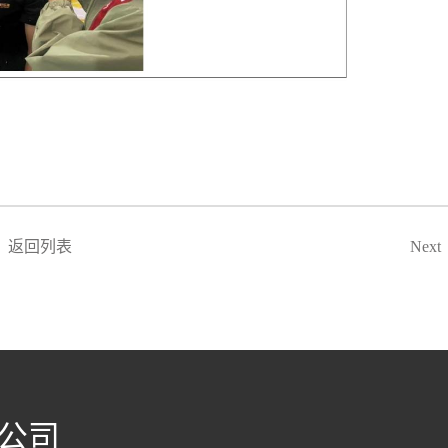
Next
返回列表
公司