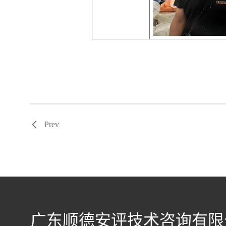
Prev
广东顺德安评技术咨询有限