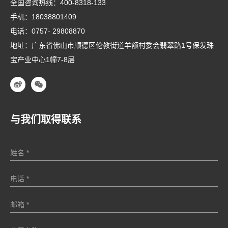
全国咨询热线：
400-8318-133
手机：
18038801409
电话：
0757- 29808870
地址：广东省佛山市顺德区伦教街道羊额村委会翡翠路1号保发珠
宝产业中心1幢7-8层
与我们取得联系