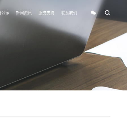
目公示
新闻资讯
服务支持
联系我们