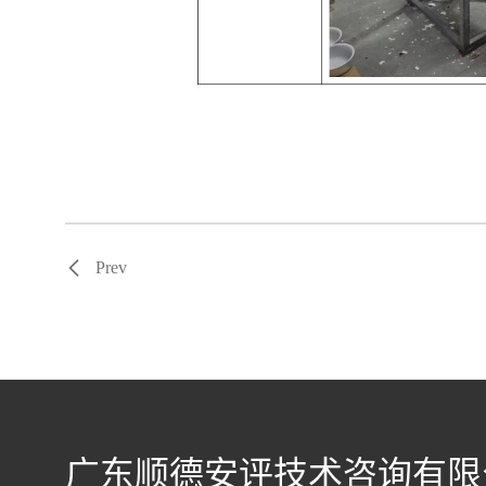
Prev
广东顺德安评技术咨询有限