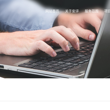
网站首页
关于安评
服务范围
项