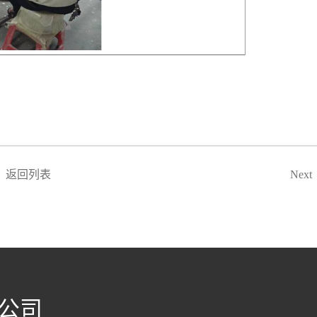
Next
返回列表
公司