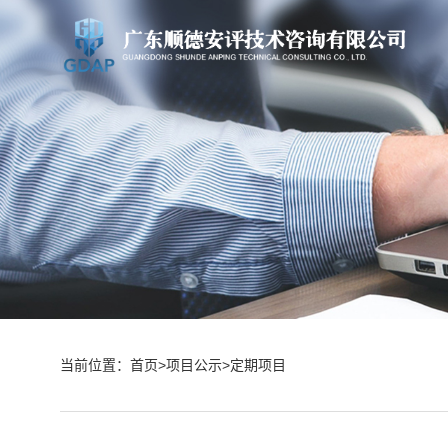
当前位置：
首页
>
项目公示
>
定期项目