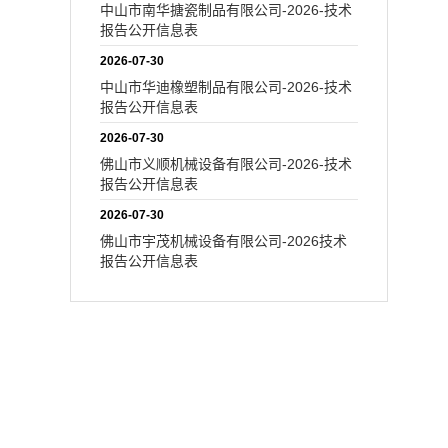
中山市南华搪瓷制品有限公司-2026-技术
报告公开信息表
2026-07-30
中山市华迪橡塑制品有限公司-2026-技术
报告公开信息表
2026-07-30
佛山市义顺机械设备有限公司-2026-技术
报告公开信息表
2026-07-30
佛山市宇茂机械设备有限公司-2026技术
报告公开信息表