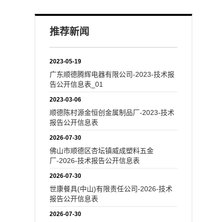
推荐新闻
2023-05-19
广东顺德腾辉电器有限公司-2023-技术报
告公开信息表_01
2023-03-06
顺德陈村源金恒创金属制品厂-2023-技术
报告公开信息表
2026-07-30
佛山市顺德区杏坛镇威成塑料五金
厂-2026-技术报告公开信息表
2026-07-30
世康餐具(中山)有限责任公司-2026-技术
报告公开信息表
2026-07-30