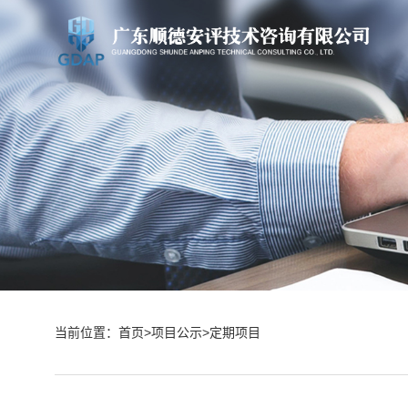
当前位置：
首页
>
项目公示
>
定期项目