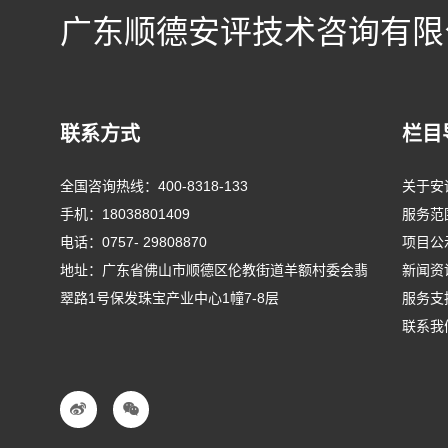
广东顺德安评技术咨询有限
联系方式
栏目
全国咨询热线：
400-8318-133
关于安
手机：
18038801409
服务范
电话：
0757- 29808870
项目公
地址：广东省佛山市顺德区伦教街道羊额村委会翡
新闻资
翠路1号保发珠宝产业中心1幢7-8层
服务支
联系我