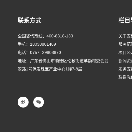
联系方式
栏目
全国咨询热线：
400-8318-133
关于安
手机：
18038801409
服务范
电话：
0757- 29808870
项目公
地址：广东省佛山市顺德区伦教街道羊额村委会翡
新闻资
翠路1号保发珠宝产业中心1幢7-8层
服务支
联系我