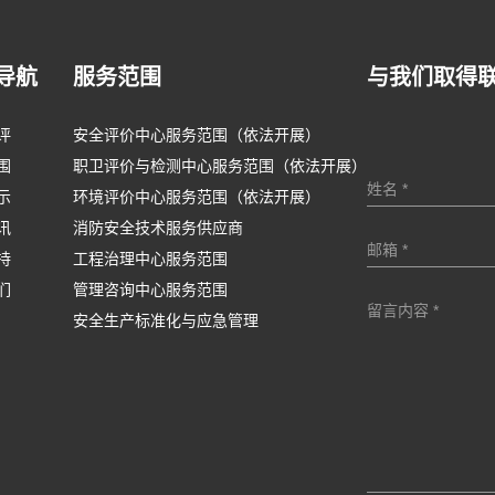
导航
服务范围
与我们取得
评
安全评价中心服务范围（依法开展）
围
职卫评价与检测中心服务范围（依法开展）
示
环境评价中心服务范围（依法开展）
讯
消防安全技术服务供应商
持
工程治理中心服务范围
们
管理咨询中心服务范围
安全生产标准化与应急管理