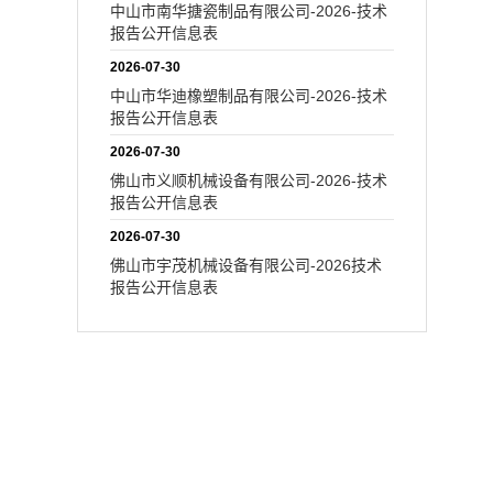
中山市南华搪瓷制品有限公司-2026-技术
报告公开信息表
2026-07-30
中山市华迪橡塑制品有限公司-2026-技术
报告公开信息表
2026-07-30
佛山市义顺机械设备有限公司-2026-技术
报告公开信息表
2026-07-30
佛山市宇茂机械设备有限公司-2026技术
报告公开信息表