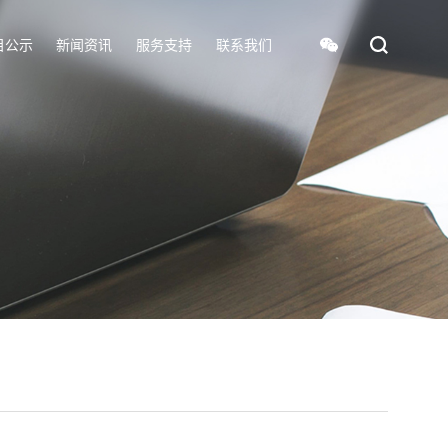
目公示
新闻资讯
服务支持
联系我们