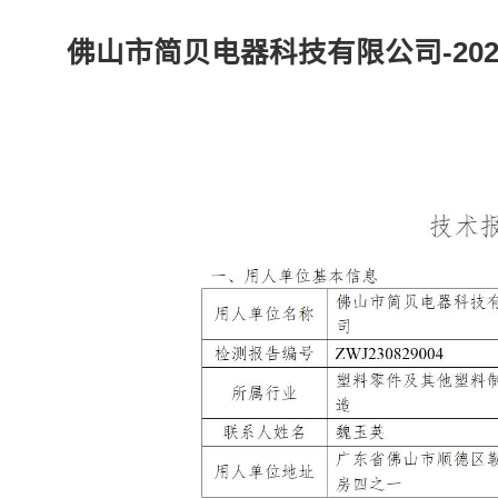
佛山市简贝电器科技有限公司-202