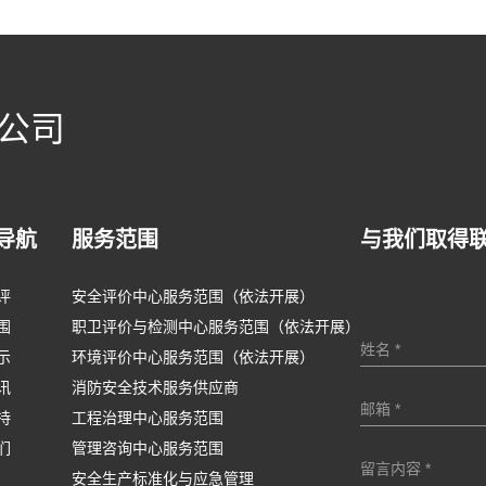
公司
导航
服务范围
与我们取得
评
安全评价中心服务范围（依法开展）
围
职卫评价与检测中心服务范围（依法开展）
示
环境评价中心服务范围（依法开展）
讯
消防安全技术服务供应商
持
工程治理中心服务范围
们
管理咨询中心服务范围
安全生产标准化与应急管理