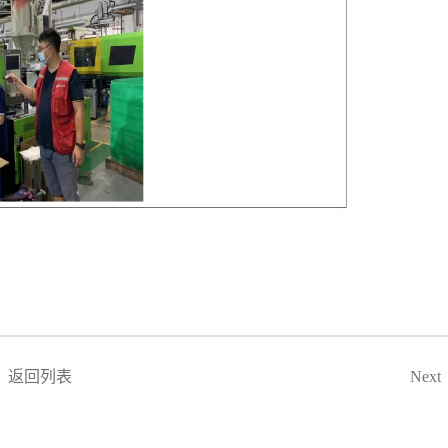
Next
返回列表