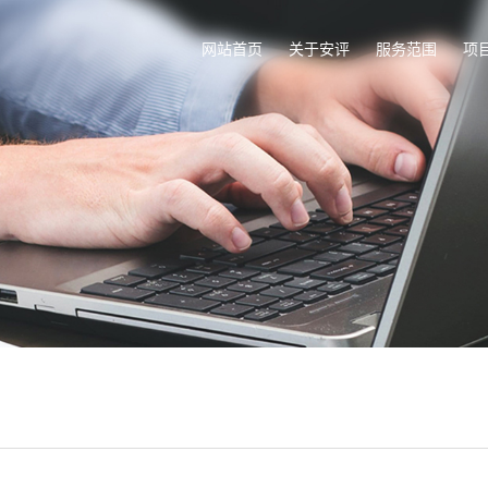
网站首页
关于安评
服务范围
项