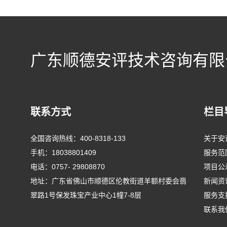
广东顺德安评技术咨询有限
联系方式
栏目
全国咨询热线：
400-8318-133
关于安
手机：
18038801409
服务范
电话：
0757- 29808870
项目公
地址：广东省佛山市顺德区伦教街道羊额村委会翡
新闻资
翠路1号保发珠宝产业中心1幢7-8层
服务支
联系我