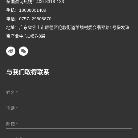
全国咨询热线：
400-8318-133
手机：
18038801409
电话：
0757- 29808870
地址：广东省佛山市顺德区伦教街道羊额村委会翡翠路1号保发珠
宝产业中心1幢7-8层
与我们取得联系