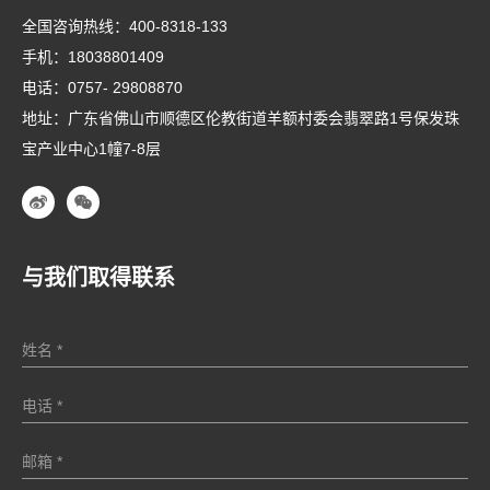
全国咨询热线：
400-8318-133
手机：
18038801409
电话：
0757- 29808870
地址：广东省佛山市顺德区伦教街道羊额村委会翡翠路1号保发珠
宝产业中心1幢7-8层
与我们取得联系