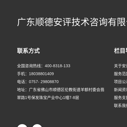
广东顺德安评技术咨询有限
联系方式
栏目
全国咨询热线：
400-8318-133
关于安
手机：
18038801409
服务范
电话：
0757- 29808870
项目公
地址：广东省佛山市顺德区伦教街道羊额村委会翡
新闻资
翠路1号保发珠宝产业中心1幢7-8层
服务支
联系我