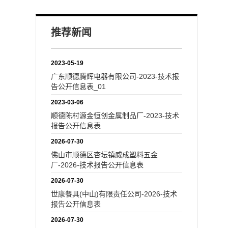
推荐新闻
2023-05-19
广东顺德腾辉电器有限公司-2023-技术报
告公开信息表_01
2023-03-06
顺德陈村源金恒创金属制品厂-2023-技术
报告公开信息表
2026-07-30
佛山市顺德区杏坛镇威成塑料五金
厂-2026-技术报告公开信息表
2026-07-30
世康餐具(中山)有限责任公司-2026-技术
报告公开信息表
2026-07-30