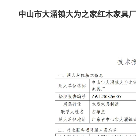
中山市大涌镇大为之家红木家具厂-2