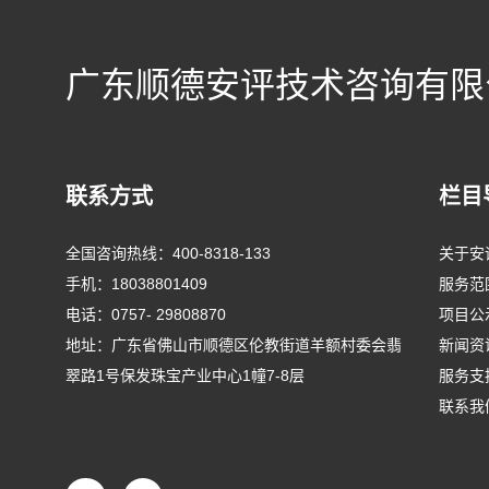
广东顺德安评技术咨询有限
联系方式
栏目
全国咨询热线：
400-8318-133
关于安
手机：
18038801409
服务范
电话：
0757- 29808870
项目公
地址：广东省佛山市顺德区伦教街道羊额村委会翡
新闻资
翠路1号保发珠宝产业中心1幢7-8层
服务支
联系我