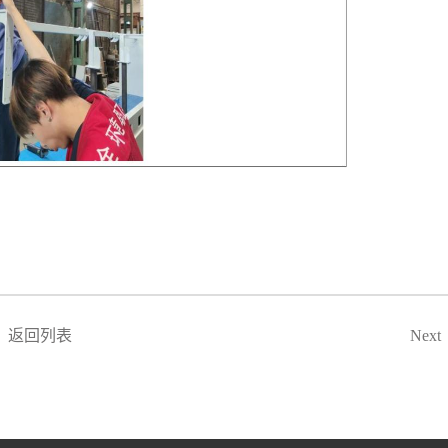
Next
返回列表