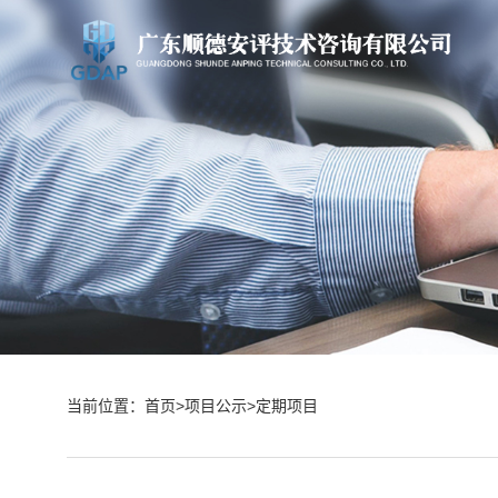
当前位置：
首页
>
项目公示
>
定期项目