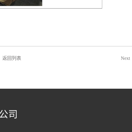
Next
返回列表
公司