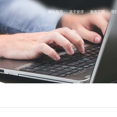
网站首页
关于安评
服务范围
项