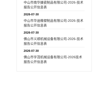
中山市南华搪瓷制品有限公司-2026-技术
报告公开信息表
2026-07-30
中山市华迪橡塑制品有限公司-2026-技术
报告公开信息表
2026-07-30
佛山市义顺机械设备有限公司-2026-技术
报告公开信息表
2026-07-30
佛山市宇茂机械设备有限公司-2026技术
报告公开信息表