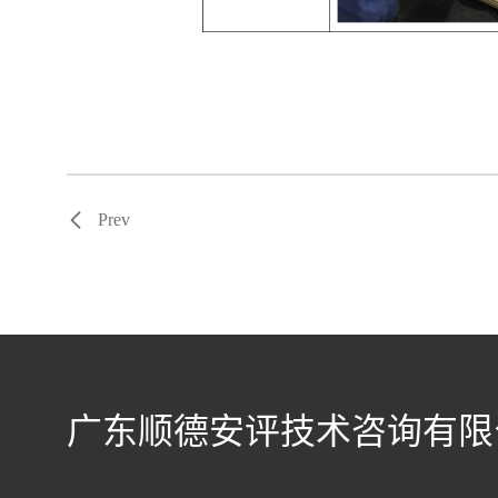
Prev
广东顺德安评技术咨询有限