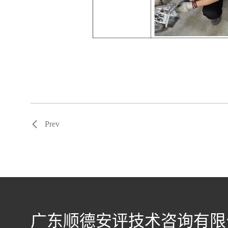
Prev
广东顺德安评技术咨询有限