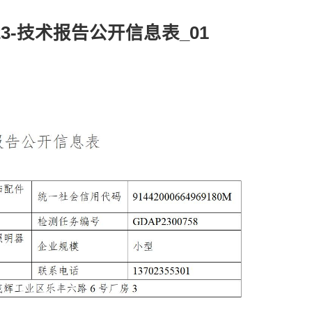
3-技术报告公开信息表_01