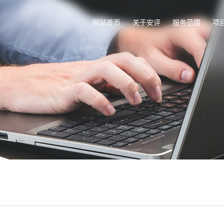
网站首页
关于安评
服务范围
项