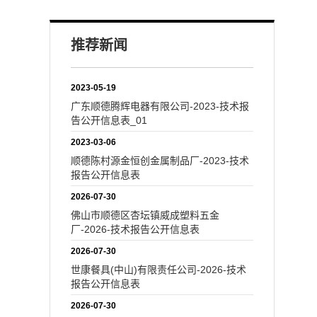
推荐新闻
2023-05-19
广东顺德腾辉电器有限公司-2023-技术报
告公开信息表_01
2023-03-06
顺德陈村源金恒创金属制品厂-2023-技术
报告公开信息表
2026-07-30
佛山市顺德区杏坛镇威成塑料五金
厂-2026-技术报告公开信息表
2026-07-30
世康餐具(中山)有限责任公司-2026-技术
报告公开信息表
2026-07-30