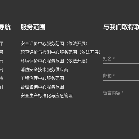
导航
服务范围
与我们取得
评
安全评价中心服务范围（依法开展）
围
职卫评价与检测中心服务范围（依法开展）
示
环境评价中心服务范围（依法开展）
讯
消防安全技术服务供应商
持
工程治理中心服务范围
们
管理咨询中心服务范围
安全生产标准化与应急管理