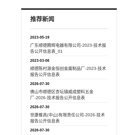
推荐新闻
2023-05-19
广东顺德腾辉电器有限公司-2023-技术报
告公开信息表_01
2023-03-06
顺德陈村源金恒创金属制品厂-2023-技术
报告公开信息表
2026-07-30
佛山市顺德区杏坛镇威成塑料五金
厂-2026-技术报告公开信息表
2026-07-30
世康餐具(中山)有限责任公司-2026-技术
报告公开信息表
2026-07-30