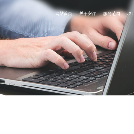
网站首页
关于安评
服务范围
项