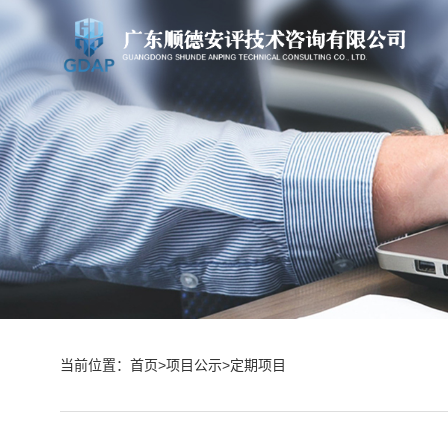
当前位置：
首页
>
项目公示
>
定期项目