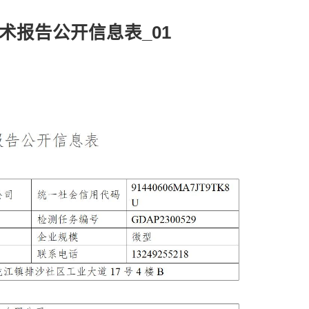
技术报告公开信息表_01