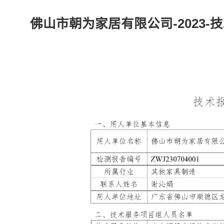
佛山市朝为家居有限公司-2023-