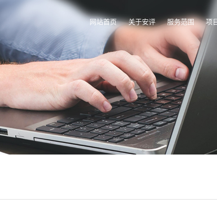
网站首页
关于安评
服务范围
项