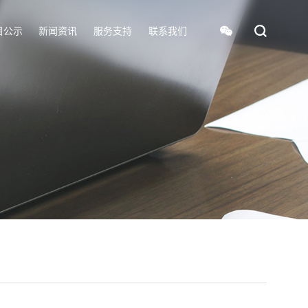
目公示
新闻资讯
服务支持
联系我们