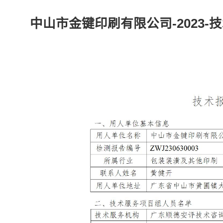
中山市金键印刷有限公司-2023-