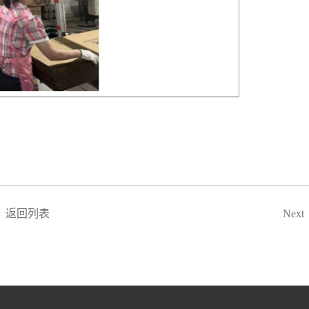
Next
返回列表