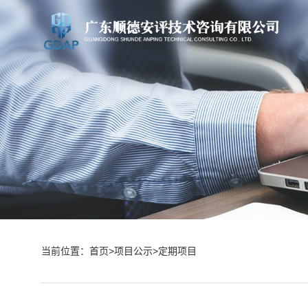
当前位置：
首页
>
项目公示
>
定期项目