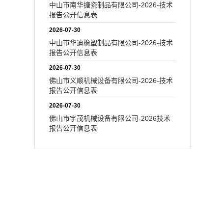
中山市南华搪瓷制品有限公司-2026-技术
报告公开信息表
2026-07-30
中山市华迪橡塑制品有限公司-2026-技术
报告公开信息表
2026-07-30
佛山市义顺机械设备有限公司-2026-技术
报告公开信息表
2026-07-30
佛山市宇茂机械设备有限公司-2026技术
报告公开信息表