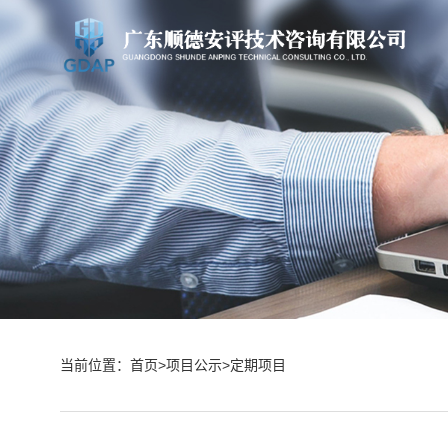
当前位置：
首页
>
项目公示
>
定期项目