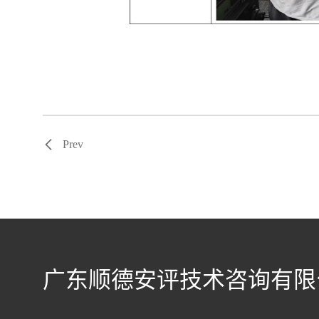
Prev
广东顺德安评技术咨询有限