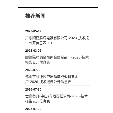
推荐新闻
2023-05-19
广东顺德腾辉电器有限公司-2023-技术报
告公开信息表_01
2023-03-06
顺德陈村源金恒创金属制品厂-2023-技术
报告公开信息表
2026-07-30
佛山市顺德区杏坛镇威成塑料五金
厂-2026-技术报告公开信息表
2026-07-30
世康餐具(中山)有限责任公司-2026-技术
报告公开信息表
2026-07-30