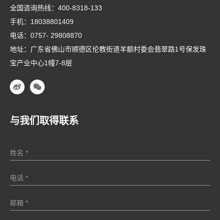
全国咨询热线：
400-8318-133
手机：
18038801409
电话：
0757- 29808870
地址：广东省佛山市顺德区伦教街道羊额村委会翡翠路1号保发珠
宝产业中心1幢7-8层
与我们取得联系